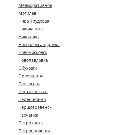
Мелиоративное
Могилев
Нива Трудовая
Николаевка
Никополь
Новоалександровка
Новомосковск
Новопавловка
Обуховка
Орловщина
Павлоград
Партизанское
Перещепино
Першотравенск
Песчанка
Петриковка
Петропавловка