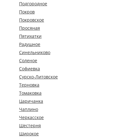
Подгородное
Покров
Покровское
Просяная
Пятихатки
Радушное
Синельниково
Соленое
Софиевка
Сурско-Литовское
Терновка
Томаковка
Царичанка
Чаплино
Черкасское
Шестерня
Широкое