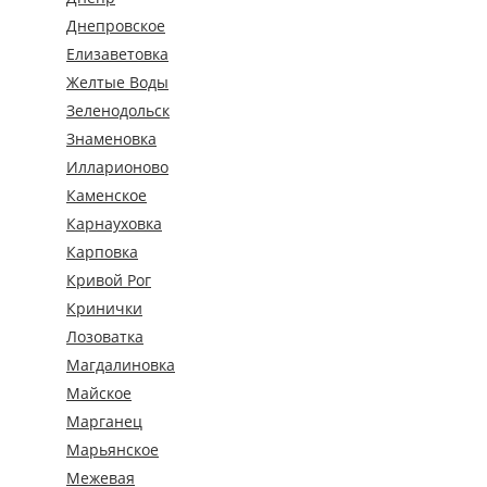
Днепровское
Елизаветовка
Желтые Воды
Зеленодольск
Знаменовка
Илларионово
Каменское
Карнауховка
Карповка
Кривой Рог
Кринички
Лозоватка
Магдалиновка
Майское
Марганец
Марьянское
Межевая