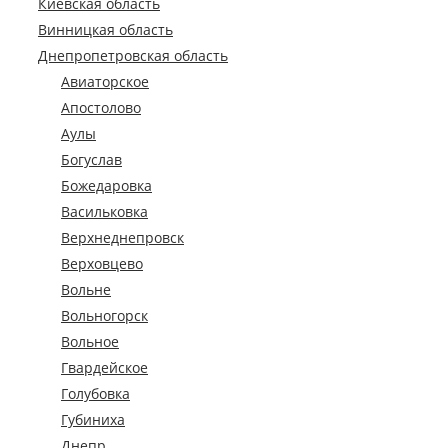
Киевская область
Винницкая область
Днепропетровская область
Авиаторское
Апостолово
Аулы
Богуслав
Божедаровка
Васильковка
Верхнеднепровск
Верховцево
Вольне
Вольногорск
Вольное
Гвардейское
Голубовка
Губиниха
Днепр