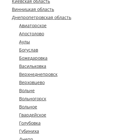
Киевская область
Винницкая область
Днепропетровская область
Авиаторское
Апостолово
Аулы
Богуслав
Божедаровка
Васильковка
Верхнеднепровск
Верховцево
Вольне
Вольногорск
Вольное
Гвардейское
Голубовка
Губиниха
Днепр