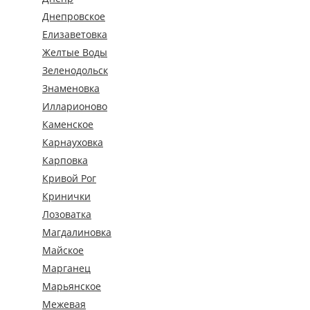
Днепровское
Елизаветовка
Желтые Воды
Зеленодольск
Знаменовка
Илларионово
Каменское
Карнауховка
Карповка
Кривой Рог
Кринички
Лозоватка
Магдалиновка
Майское
Марганец
Марьянское
Межевая