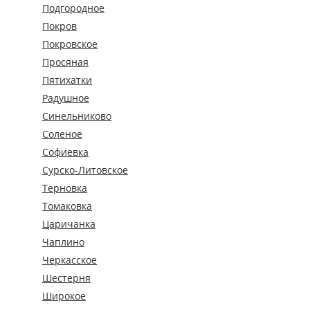
Подгородное
Покров
Покровское
Просяная
Пятихатки
Радушное
Синельниково
Соленое
Софиевка
Сурско-Литовское
Терновка
Томаковка
Царичанка
Чаплино
Черкасское
Шестерня
Широкое