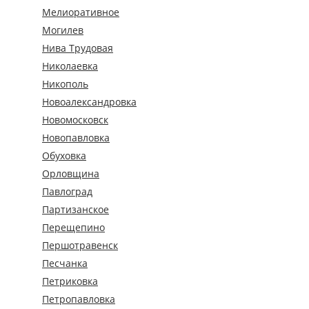
Мелиоративное
Могилев
Нива Трудовая
Николаевка
Никополь
Новоалександровка
Новомосковск
Новопавловка
Обуховка
Орловщина
Павлоград
Партизанское
Перещепино
Першотравенск
Песчанка
Петриковка
Петропавловка