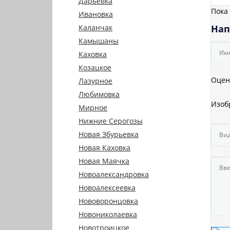
Дарьевка
Пока
Ивановка
Каланчак
Нап
Камышаны
Каховка
Козацкое
Оцен
Лазурное
Любимовка
Изоб
Мирное
Нижние Серогозы
Новая Збурьевка
Новая Каховка
Новая Маячка
Новоалександровка
Новоалексеевка
Нововоронцовка
Новониколаевка
Новотроицкое