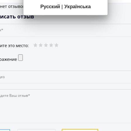
Русский
|
Українська
 нет отзывов
исать отзыв
ите это место
:
ражение