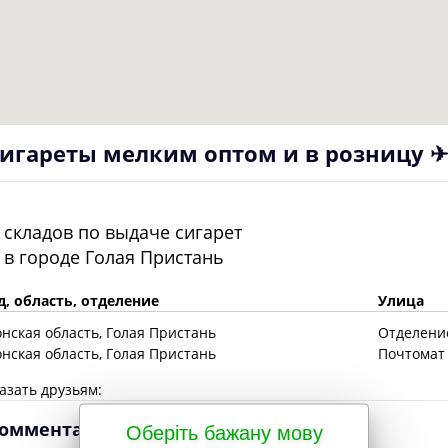
игареты мелким оптом и в розницу ✈
складов по выдаче сигарет
в городе
Голая Пристань
д, область, отделение
Улица
онская
область
, Голая Пристань
Отделение
онская
область
, Голая Пристань
Почтомат 
азать друзьям:
омментарии
Оберіть бажану мову