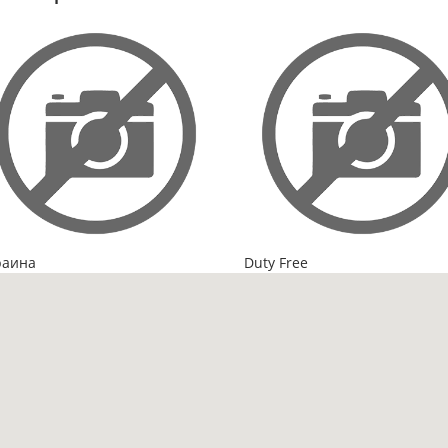
раина
Duty Free