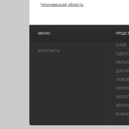
Черновецкая область
МЕНЮ
ПРЕДСТ
КИЕВ
КОНТАКТЫ
ОДЕС
ХАРЬК
ДНЕПР
ЛЬВО
ТЕРН
ЗАПО
ХЕРСО
РОВН