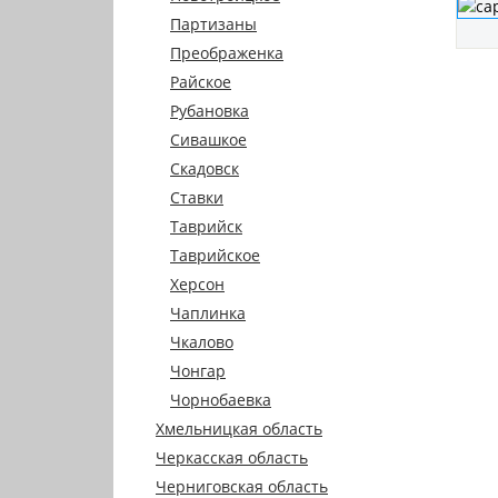
Партизаны
Преображенка
Райское
Рубановка
Сивашкое
Скадовск
Ставки
Таврийск
Таврийское
Херсон
Чаплинка
Чкалово
Чонгар
Чорнобаевка
Хмельницкая область
Черкасская область
Черниговская область