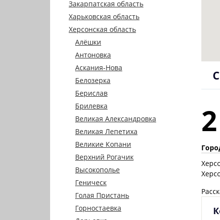
Закарпатская область
Харьковская область
Херсонская область
Алёшки
Антоновка
Аскания-Нова
С
Белозерка
Берислав
Брилевка
2
Великая Александровка
Великая Лепетиха
Великие Копани
Горо
Верхний Рогачик
Херс
Высокополье
Херс
Геническ
Расск
Голая Пристань
Горностаевка
К