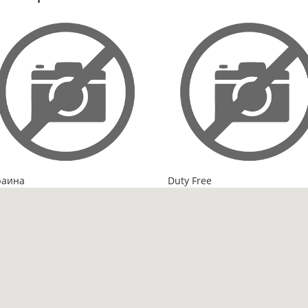
раина
Duty Free