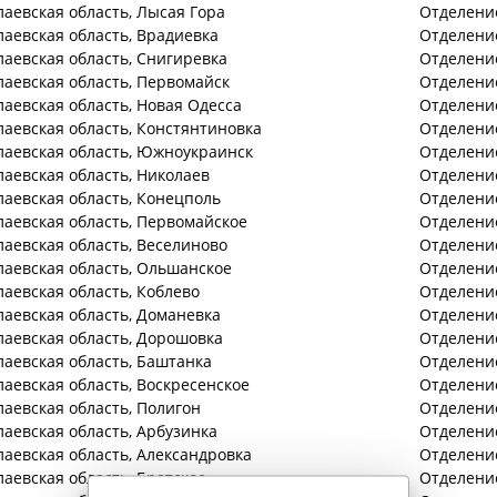
лаевская
область
, Лысая Гора
Отделение
лаевская
область
, Врадиевка
Отделени
лаевская
область
, Снигиревка
Отделение
лаевская
область
, Первомайск
Отделение
лаевская
область
, Новая Одесса
Отделение
лаевская
область
, Констянтиновка
Отделени
лаевская
область
, Южноукраинск
Отделение
лаевская
область
, Николаев
Отделение
лаевская
область
, Конецполь
Отделение
лаевская
область
, Первомайское
Отделение
лаевская
область
, Веселиново
Отделение
лаевская
область
, Ольшанское
Отделение
лаевская
область
, Коблево
Отделение
лаевская
область
, Доманевка
Отделение
лаевская
область
, Дорошовка
Отделение
лаевская
область
, Баштанка
Отделение
лаевская
область
, Воскресенское
Отделение
лаевская
область
, Полигон
Отделение
лаевская
область
, Арбузинка
Отделение
лаевская
область
, Александровка
Отделение
лаевская
область
, Братское
Отделение