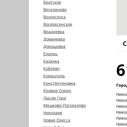
Братское
Веселиново
Вознесенск
Воскресенское
Врадиевка
Доманевка
С
Дорошовка
Еланец
Казанка
6
Коблево
Конецполь
Констянтиновка
Горо
Кривое Озеро
Нико
Лысая Гора
Нико
Мешково-Погорелово
Нико
Нико
Николаев
Нико
Новая Одесса
Нико