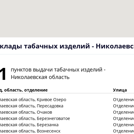
клады табачных изделий - Николаевс
1
пунктов выдачи табачных изделий -
Николаевская область
д, область, отделение
Улица
лаевская
область
, Кривое Озеро
Отделение
лаевская
область
, Пересадовка
Отделение
лаевская
область
, Очаков
Отделение
лаевская
область
, Березнеговатое
Отделение
лаевская
область
, Березанка
Отделение
лаевская
область
, Вознесенск
Отделение