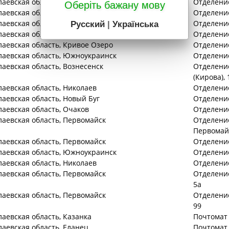
лаевская
область
, Новый Буг
Отделение
Оберіть бажану мову
лаевская
область
, Мешково-Погорелово
Отделение
лаевская
область
, Еланец
Отделение
Русский
|
Українська
лаевская
область
, Казанка
Отделение
лаевская
область
, Кривое Озеро
Отделение
лаевская
область
, Южноукраинск
Отделение
лаевская
область
, Вознесенск
Отделение
(Кирова), 
лаевская
область
, Николаев
Отделение
лаевская
область
, Новый Буг
Отделение
лаевская
область
, Очаков
Отделение 
лаевская
область
, Первомайск
Отделение
Первомайс
лаевская
область
, Первомайск
Отделение
лаевская
область
, Южноукраинск
Отделение
лаевская
область
, Николаев
Отделение
лаевская
область
, Первомайск
Отделение
5а
лаевская
область
, Первомайск
Отделение
99
лаевская
область
, Казанка
Почтомат 
лаевская
область
, Еланец
Почтомат 