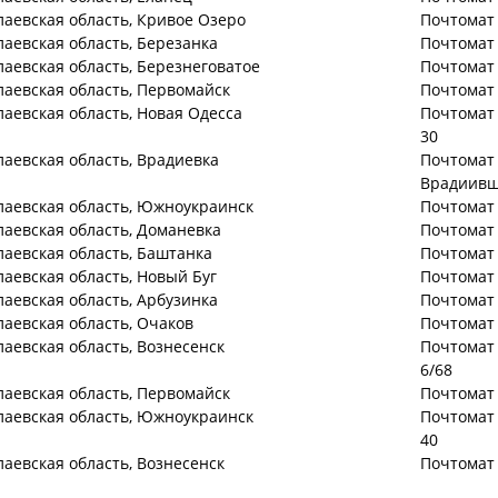
лаевская
область
, Кривое Озеро
Почтомат 
лаевская
область
, Березанка
Почтомат 
лаевская
область
, Березнеговатое
Почтомат 
лаевская
область
, Первомайск
Почтомат 
лаевская
область
, Новая Одесса
Почтомат 
30
лаевская
область
, Врадиевка
Почтомат 
Врадиивщ
лаевская
область
, Южноукраинск
Почтомат 
лаевская
область
, Доманевка
Почтомат 
лаевская
область
, Баштанка
Почтомат 
лаевская
область
, Новый Буг
Почтомат 
лаевская
область
, Арбузинка
Почтомат 
лаевская
область
, Очаков
Почтомат 
лаевская
область
, Вознесенск
Почтомат 
6/68
лаевская
область
, Первомайск
Почтомат 
лаевская
область
, Южноукраинск
Почтомат 
40
лаевская
область
, Вознесенск
Почтомат 