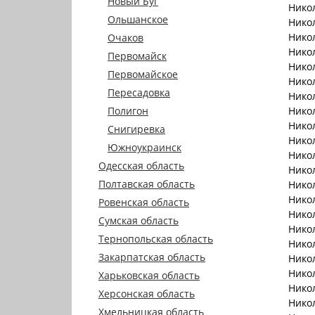
Новый Буг
Нико
Ольшанское
Нико
Нико
Очаков
Нико
Первомайск
Нико
Первомайское
Нико
Пересадовка
Нико
Полигон
Нико
Нико
Снигиревка
Нико
Южноукраинск
Нико
Одесская область
Нико
Полтавская область
Нико
Нико
Ровенская область
Нико
Сумская область
Нико
Тернопольская область
Нико
Закарпатская область
Нико
Нико
Харьковская область
Нико
Херсонская область
Нико
Хмельницкая область