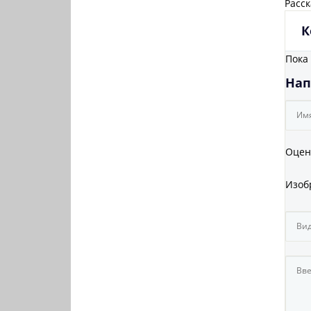
Расск
К
Пока
Нап
Оцен
Изоб