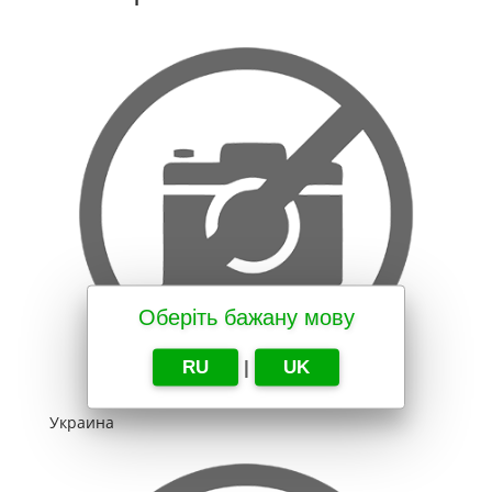
Оберіть бажану мову
RU
|
UK
Украина