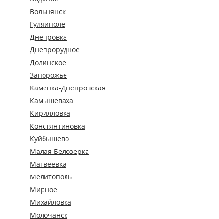
Вольнянск
Гуляйполе
Днепровка
Днепрорудное
Долинское
Запорожье
Каменка-Днепровская
Камышеваха
Кирилловка
Констянтиновка
Куйбышево
Малая Белозерка
Матвеевка
Мелитополь
Мирное
Михайловка
Молочанск