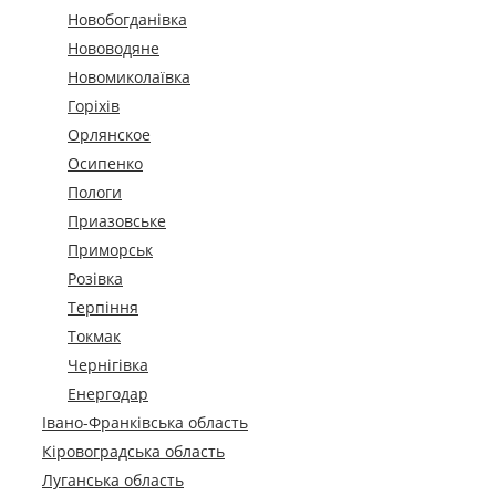
Новобогданівка
Нововодяне
Новомиколаївка
Горіхів
Орлянское
Осипенко
Пологи
Приазовське
Приморськ
Розівка
Терпіння
Токмак
Чернігівка
Енергодар
Івано-Франківська область
Кіровоградська область
Луганська область