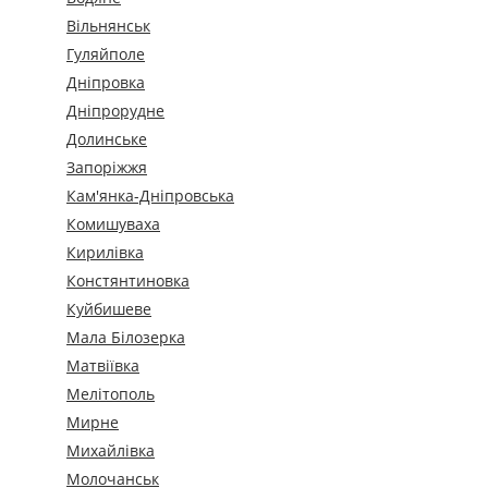
Вільнянськ
Гуляйполе
Дніпровка
Дніпрорудне
Долинське
Запоріжжя
Кам'янка-Дніпровська
Комишуваха
Кирилівка
Констянтиновка
Куйбишеве
Мала Білозерка
Матвіївка
Мелітополь
Мирне
Михайлівка
Молочанськ