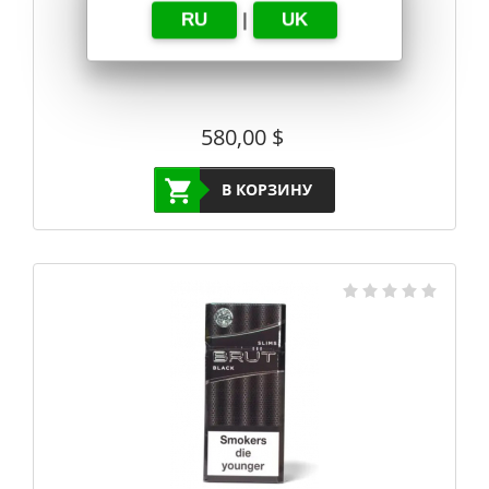
MARSHALL SLIMS RED
RU
|
UK
580,00
$
В КОРЗИНУ